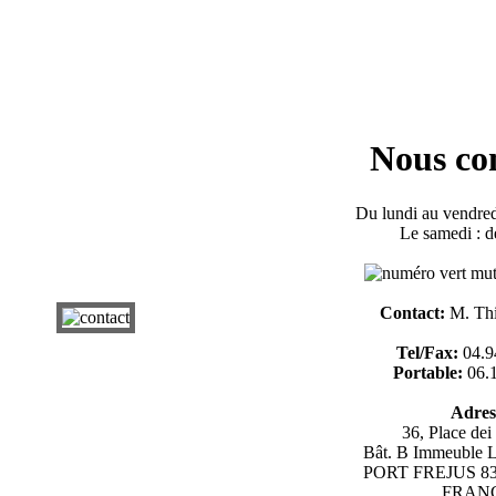
Nous co
Du lundi au vendred
Le samedi : d
Contact:
M. Th
Tel/Fax:
04.9
Portable:
06.1
Adres
36, Place d
Bât. B Immeubl
PORT FREJUS 83
FRANC