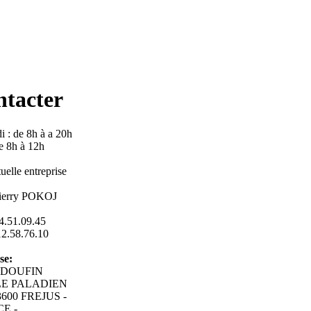
ntacter
i : de 8h à a 20h
e 8h à 12h
ierry POKOJ
4.51.09.45
2.58.76.10
se:
ei DOUFIN
e LE PALADIEN
600 FREJUS -
E -